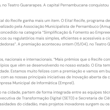
o, no Teatro Guararapes. A capital Pernambucana conquisto
al do Recife ganha mais um item. O Eita! Recife, programa de
alizado pela Associação Municipalista de Pernambuco (Amup
concedido na categoria “Simplificação & Fomento ao Empree
icos ou regulatórios mais simples, eficientes e acessíveis a
dedoras”. A premiação aconteceu ontem (15/04), no Teatro 
os, nacionais e internacionais. “Mais prêmios que o Recife c
ípios que vêm se desenvolvendo no nosso estado. O Eita te
edade. Estamos muito felizes com a premiação e vamos em bu
com as nossas principais iniciativas de Inovação aberta da c
resa Municipal de Informática (Emprel).
na cidade, partem de forma integrada entre as equipes técn
Executiva de Transformação Digital (SETD) e Secretaria de Ciê
sidades do cidadão, mais projetos inovadores surgem ou os