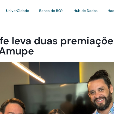
UniverCidade
Banco de BO’s
Hub de Dados
Hac
ife leva duas premiaçõ
a Amupe